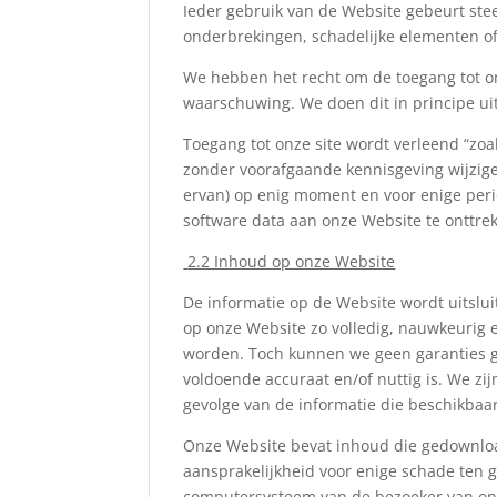
Ieder gebruik van de Website gebeurt stee
onderbrekingen, schadelijke elementen of
We hebben het recht om de toegang tot on
waarschuwing. We doen dit in principe u
Toegang tot onze site wordt verleend “zoal
zonder voorafgaande kennisgeving wijzigen
ervan) op enig moment en voor enige peri
software data aan onze Website te onttr
2.2 Inhoud op onze Website
De informatie op de Website wordt uitsl
op onze Website zo volledig, nauwkeurig 
worden. Toch kunnen we geen garanties gev
voldoende accuraat en/of nuttig is. We zij
gevolge van de informatie die beschikbaar
Onze Website bevat inhoud die gedownloa
aansprakelijkheid voor enige schade ten g
computersysteem van de bezoeker van on