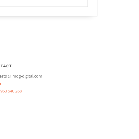
TACT
ests @ mdg-digital.com
r
 963 540 268