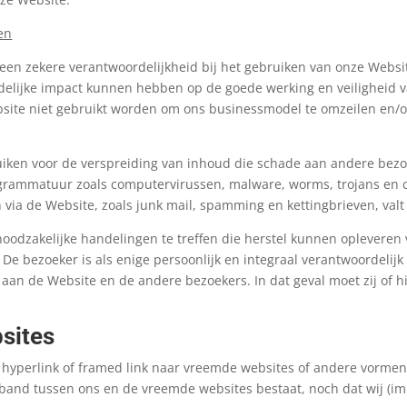
en
een zekere verantwoordelijkheid bij het gebruiken van onze Websi
elijke impact kunnen hebben op de goede werking en veiligheid v
site niet gebruikt worden om ons businessmodel te omzeilen en/o
uiken voor de verspreiding van inhoud die schade aan andere bez
ogrammatuur zoals computervirussen, malware, worms, trojans en c
via de Website, zoals junk mail, spamming en kettingbrieven, valt
noodzakelijke handelingen te treffen die herstel kunnen opleveren
k. De bezoeker is als enige persoonlijk en integraal verantwoordelij
aan de Website en de andere bezoekers. In dat geval moet zij of h
sites
 hyperlink of framed link naar vreemde websites of andere vormen
n band tussen ons en de vreemde websites bestaat, noch dat wij (i