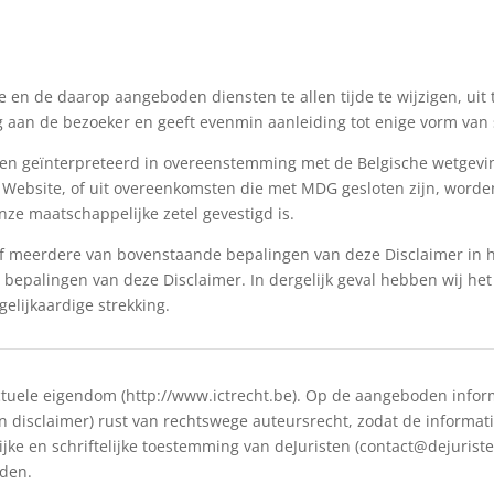
en de daarop aangeboden diensten te allen tijde te wijzigen, uit t
g aan de bezoeker en geeft evenmin aanleiding tot enige vorm van
 en geïnterpreteerd in overeenstemming met de Belgische wetgevin
de Website, of uit overeenkomsten die met MDG gesloten zijn, wor
nze maatschappelijke zetel gevestigd is.
of meerdere van bovenstaande bepalingen van deze Disclaimer in h
 bepalingen van deze Disclaimer. In dergelijk geval hebben wij he
elijkaardige strekking.
lectuele eigendom (http://www.ictrecht.be). Op de aangeboden info
en disclaimer) rust van rechtswege auteursrecht, zodat de inform
e en schriftelijke toestemming van deJuristen (contact@dejuristen.
den.