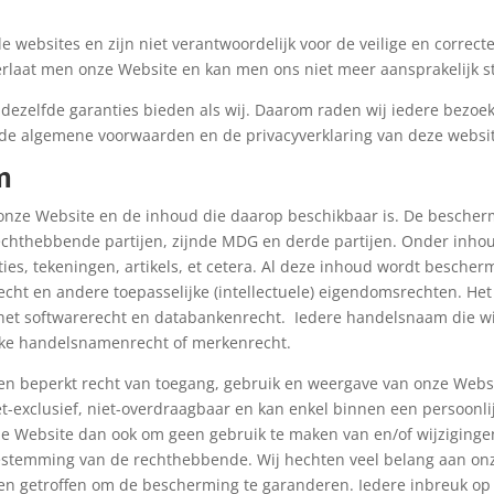
websites en zijn niet verantwoordelijk voor de veilige en correcte
erlaat men onze Website en kan men ons niet meer aansprakelijk st
 dezelfde garanties bieden als wij. Daarom raden wij iedere bezoe
e algemene voorwaarden en de privacyverklaring van deze websi
m
 onze Website en de inhoud die daarop beschikbaar is. De bescherm
echthebbende partijen, zijnde MDG en derde partijen. Onder inhou
otities, tekeningen, artikels, et cetera. Al deze inhoud wordt besch
cht en andere toepasselijke (intellectuele) eigendomsrechten. Het
 het softwarerecht en databankenrecht. Iedere handelsnaam die w
jke handelsnamenrecht of merkenrecht.
een beperkt recht van toegang, gebruik en weergave van onze Webs
iet-exclusief, niet-overdraagbaar en kan enkel binnen een persoonl
ze Website dan ook om geen gebruik te maken van en/of wijziging
stemming van de rechthebbende. Wij hechten veel belang aan onz
en getroffen om de bescherming te garanderen. Iedere inbreuk op 