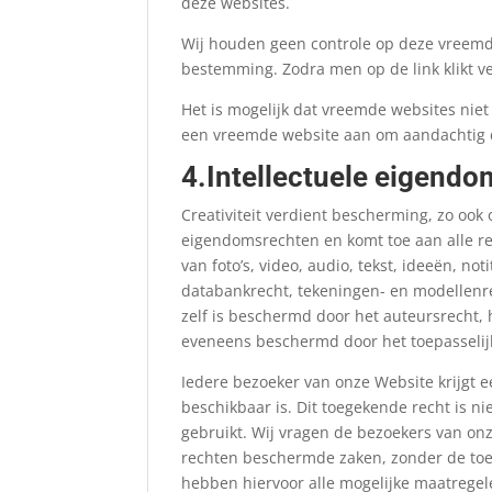
deze websites.
Wij houden geen controle op deze vreemde 
bestemming. Zodra men op de link klikt v
Het is mogelijk dat vreemde websites niet
een vreemde website aan om aandachtig d
4.Intellectuele eigendo
Creativiteit verdient bescherming, zo ook
eigendomsrechten en komt toe aan alle r
van foto’s, video, audio, tekst, ideeën, n
databankrecht, tekeningen- en modellenre
zelf is beschermd door het auteursrecht,
eveneens beschermd door het toepasseli
Iedere bezoeker van onze Website krijgt 
beschikbaar is. Dit toegekende recht is n
gebruikt. Wij vragen de bezoekers van on
rechten beschermde zaken, zonder de toe
hebben hiervoor alle mogelijke maatregel