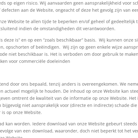
ds op eigen risico. Wij aanvaarden geen aansprakelijkheid voor sch
 defecten aan de Website, ongeacht of deze het gevolg zijn van e
ze Website te allen tijde te beperken en/of geheel of gedeeltelij
itsluitend indien de omstandigheden dit verantwoorden.
s deze is” en op een “zoals beschikbaar” basis. Wij kunnen onze site
, opschorten of beëindigen. Wij zijn op geen enkele wijze aansprak
ode niet beschikbaar is. Het is verboden om door gebruik te mak
ekken voor commerciële doeleinden
uitend door ons bepaald, tenzij anders is overeengekomen. We ne
en actueel mogelijk te houden. De inhoud op onze Website kan stee
en omtrent de kwaliteit van de informatie op onze Website. Het is 
n bijgevolg niet aansprakelijk voor (directe en indirecte) schade di
 is op onze Website.
d kan worden. Iedere download van onze Website gebeurt steeds o
evolge van een download, waaronder, doch niet beperkt tot het ver
ze Website.